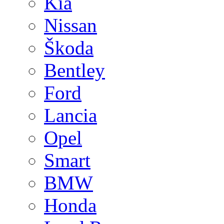
Kia
Nissan
Škoda
Bentley
Ford
Lancia
Opel
Smart
BMW
Honda