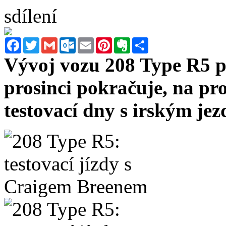
sdílení
Facebook
Twitter
Gmail
Outlook.com
Email
Pinterest
Evernote
Sdílet
Vývoj vozu 208 Type R5 po
prosinci pokračuje, na pro
testovací dny s irským j