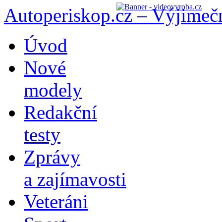
Autoperiskop.cz – Výjimeč
Přejít
Úvod
k
obsahu
Nové
webu
modely
Redakční
testy
Zprávy
a zajímavosti
Veteráni