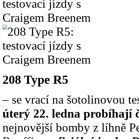
208 Type R5
– se vrací na šotolinovou t
úterý 22. ledna probíhají 
nejnovější bomby z líhně P