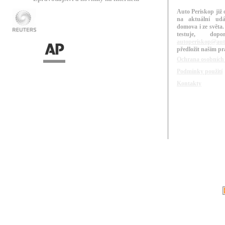
Auto Periskop již 
na aktuální udá
domova i ze světa.
testuje, do
autoperiskop@aut
předložit našim p
Ochrana osobních
Podmínky použití
Kontakty