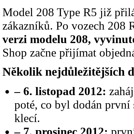
Model 208 Type R5 již přil
zákazníků. Po vozech 208 
verzi modelu 208, vyvinut
Shop začne přijímat objedn
Několik nejdůležitějších d
– 6. listopad 2012:
zahá
poté, co byl dodán první 
klecí.
– 7. prosinec 2012:
prvn